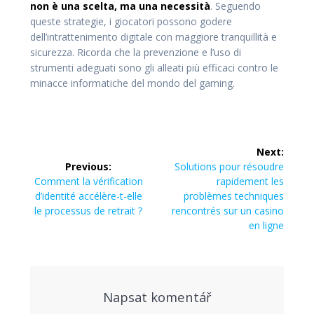
non è una scelta, ma una necessità
. Seguendo
queste strategie, i giocatori possono godere
dell’intrattenimento digitale con maggiore tranquillità e
sicurezza. Ricorda che la prevenzione e l’uso di
strumenti adeguati sono gli alleati più efficaci contro le
minacce informatiche del mondo del gaming.
Navigace
Next:
pro
Next
Previous:
Solutions pour résoudre
Previous
post:
Comment la vérification
rapidement les
příspěvek
post:
d’identité accélère-t-elle
problèmes techniques
le processus de retrait ?
rencontrés sur un casino
en ligne
Napsat komentář