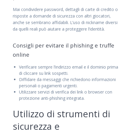
Mai condividere password, dettagli di carte di credito o
risposte a domande di sicurezza con altri giocatori,
anche se sembrano affidabili. L’uso di nickname diversi
da quelli reali può aiutare a proteggere l’identità.
Consigli per evitare il phishing e truffe
online
Verificare sempre l’indirizzo email e il dominio prima
di cliccare su link sospetti.
Diffidare da messaggi che richiedono informazioni
personali o pagamenti urgenti.
Utilizzare servizi di verifica dei link o browser con
protezione anti-phishing integrata.
Utilizzo di strumenti di
sicurezza e