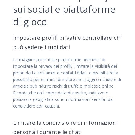
sui social e piattaforme
di gioco
Impostare profili privati e controllare chi
può vedere i tuoi dati
La maggior parte delle piattaforme permette di
impostare la privacy dei profili. Limitare la visibilità dei
propri dati a soli amici o contatti fidati, e disabilitare la
possibilità per estranei di inviare messaggi o richieste di
amicizia può ridurre rischi di truffe o molestie online.
Ricorda che dati come data di nascita, indirizzo o
posizione geografica sono informazioni sensibili da
condividere con cautela.
Limitare la condivisione di informazioni
personali durante le chat