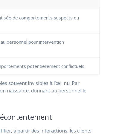
atisée de comportements suspects ou
 au personnel pour intervention
mportements potentiellement conflictuels
s souvent invisibles à l’œil nu. Par
on naissante, donnant au personnel le
e mécontentement
er, à partir des interactions, les clients