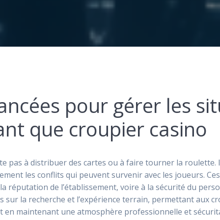
ancées pour gérer les si
tant que croupier casino
te pas à distribuer des cartes ou à faire tourner la roulette.
cement les conflits qui peuvent survenir avec les joueurs. Ces
la réputation de l’établissement, voire à la sécurité du perso
 sur la recherche et l’expérience terrain, permettant aux 
ut en maintenant une atmosphère professionnelle et sécurita