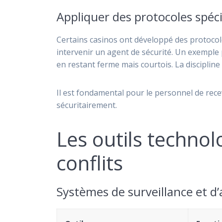
Appliquer des protocoles spéci
Certains casinos ont développé des protocoles
intervenir un agent de sécurité. Un exempl
en restant ferme mais courtois. La discipline
Il est fondamental pour le personnel de rece
sécuritairement.
Les outils technol
conflits
Systèmes de surveillance et 