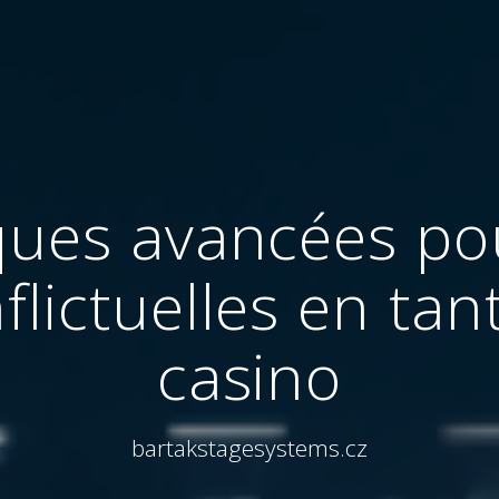
ques avancées pou
flictuelles en ta
casino
bartakstagesystems.cz