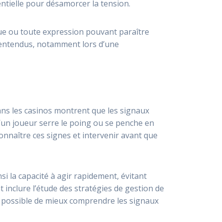
entielle pour désamorcer la tension.
que ou toute expression pouvant paraître
alentendus, notamment lors d’une
ans les casinos montrent que les signaux
u’un joueur serre le poing ou se penche en
onnaître ces signes et intervenir avant que
i la capacité à agir rapidement, évitant
inclure l’étude des stratégies de gestion de
ent possible de mieux comprendre les signaux