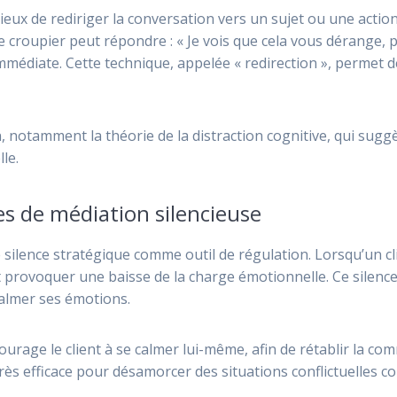
cieux de rediriger la conversation vers un sujet ou une actio
e croupier peut répondre : « Je vois que cela vous dérange, p
immédiate. Cette technique, appelée « redirection », permet 
on, notamment la théorie de la distraction cognitive, qui su
le.
 de médiation silencieuse
le silence stratégique comme outil de régulation. Lorsqu’un cl
rovoquer une baisse de la charge émotionnelle. Ce silence
calmer ses émotions.
urage le client à se calmer lui-même, afin de rétablir la c
très efficace pour désamorcer des situations conflictuelles c