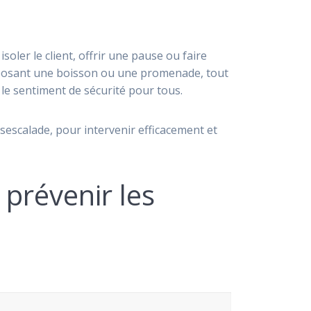
oler le client, offrir une pause ou faire
roposant une boisson ou une promenade, tout
 le sentiment de sécurité pour tous.
sescalade, pour intervenir efficacement et
 prévenir les