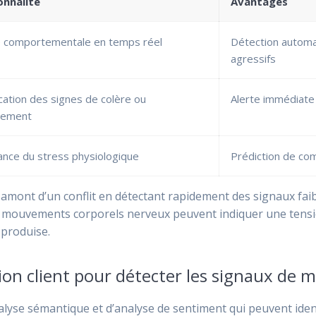
onnalité
Avantages
e comportementale en temps réel
Détection autom
agressifs
ication des signes de colère ou
Alerte immédiate
vement
lance du stress physiologique
Prédiction de co
amont d’un conflit en détectant rapidement des signaux faible
s mouvements corporels nerveux peuvent indiquer une tensi
 produise.
ation client pour détecter les signaux d
se sémantique et d’analyse de sentiment qui peuvent identifi