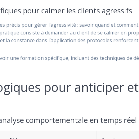
fiques pour calmer les clients agressifs
 précis pour gérer l’agressivité : savoir quand et comment is
e pratique consiste à demander au client de se calmer en p
 et la constance dans l’application des protocoles renforcent
voir une formation spécifique, incluant des techniques de dé
ogiques pour anticiper et
d’analyse comportementale en temps réel