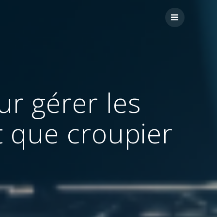
r gérer les
nt que croupier